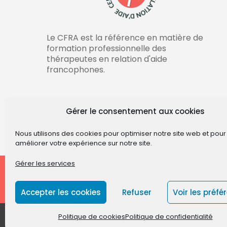
Le CFRA est la référence en matière de
formation professionnelle des
thérapeutes en relation d'aide
francophones.
Suivre
Suivre
Gérer le consentement aux cookies
Nous utilisons des cookies pour optimiser notre site web et pour
améliorer votre expérience sur notre site.
Gérer les services
CFRA
Centre de Formations en Relation d'Ai
Accepter les cookies
Refuser
Voir les préfé
Politique de cookies
Politique de confidentialité
Centre de Formations en Relation d'Aide (CFRA) 